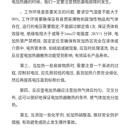
电加热器的时候，我们一定要注意预防漏电故障的发生。
、工作环境是首要关注的问题, 要求空气湿度不能大于
90%, 工作环境要确保没有易燃易爆物和腐蚀性物品和气体
存在, 运行的电压需要稳定,不能超过额定值1次, 保证壳体有
效接地, 绝缘电阻大于或等于1mω介电强度: 2KV/1 分钟, 电
加热管严禁燃烧, 固定定位至确保有效加热区完全在液体或
介质中, 电热管本体, 如结垢或碳现象, 应及时处理清洗, 防止
反应釜电加热器散热功能受到影响, 有效延长产品寿命。
第三、当加热一些易熔物质时, 需要注意一个渐进的过
程, 控制好电压, 应先用较低的电压, 直到加热介质完全熔化,
然后再提高电压直到标称价值。
第四、反应釜电加热器应注意加热气体应均匀、交叉分
布, 这可以很好地保证电加热器散热的条件, 使气体加充分加
热。
第五, 当添加一些化学剂, 如加热硝酸盐, 做好安全防护
措施, 有效避免或防止发生爆炸事故。