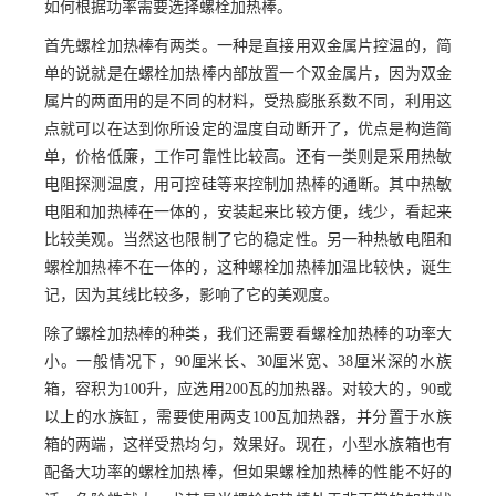
如何根据功率需要选择螺栓加热棒。
首先螺栓加热棒有两类。一种是直接用双金属片控温的，简
单的说就是在螺栓加热棒内部放置一个双金属片，因为双金
属片的两面用的是不同的材料，受热膨胀系数不同，利用这
点就可以在达到你所设定的温度自动断开了，优点是构造简
单，价格低廉，工作可靠性比较高。还有一类则是采用热敏
电阻探测温度，用可控硅等来控制加热棒的通断。其中热敏
电阻和加热棒在一体的，安装起来比较方便，线少，看起来
比较美观。当然这也限制了它的稳定性。另一种热敏电阻和
螺栓加热棒不在一体的，这种螺栓加热棒加温比较快，诞生
记，因为其线比较多，影响了它的美观度。
除了螺栓加热棒的种类，我们还需要看螺栓加热棒的功率大
小。一般情况下，90厘米长、30厘米宽、38厘米深的水族
箱，容积为100升，应选用200瓦的加热器。对较大的，90或
以上的水族缸，需要使用两支100瓦加热器，并分置于水族
箱的两端，这样受热均匀，效果好。现在，小型水族箱也有
配备大功率的螺栓加热棒，但如果螺栓加热棒的性能不好的