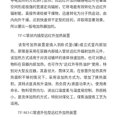
导电加热的方式进行加热，而远红外加热器通电后可在垂直
空间形成极强的宽谱定向辐射，它将电能有效转化为远红外
辐射能，直接传递给被干燥物，迅速转化为分子热运动，由
内向外干燥，达到快速烘干定型的目的，并取得显著效果，
所以要比一般电加热器加的。
TF-G管状内插型远红外加热装置
该型号加热装置是插入到卧式釜(罐)或立式釜内部加
热，原理是采用在容器内部插入管状远红外辐射加热元件，
该加热方式适用于对流动循环的液体快速加热，也可对静止
物料在容器内部加热，也可作为"远红外导热油炉"使用，特
别对大型反应器，其直径大、筒体又高，在依靠外加热其传
热面积不够的情况下，采用该加热方式为，增加了换热面
积。其特点是具有升温快、热负荷大(表面功率大)、使用寿
命长、物料受热均匀、进出口温度差与温度易控制、热损耗
小，是流体加热的方式，特别对煤化工，煤焦油提炼工艺为
适用。
TF-M/J-G管道外包型远红外加热装置