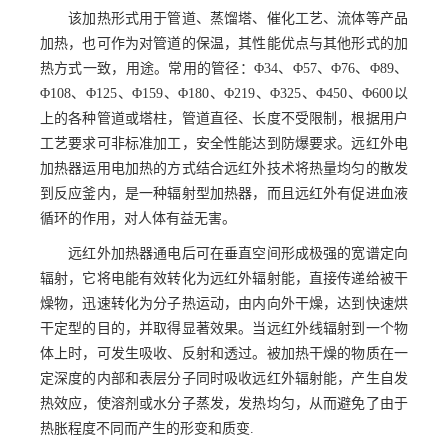
该加热形式用于管道、蒸馏塔、催化工艺、流体等产品
加热，也可作为对管道的保温，其性能优点与其他形式的加
热方式一致，用途。常用的管径：Φ34、Φ57、Φ76、Φ89、
Φ108、Φ125、Φ159、Φ180、Φ219、Φ325、Φ450、Φ600以
上的各种管道或塔柱，管道直径、长度不受限制，根据用户
工艺要求可非标准加工，安全性能达到防爆要求。远红外电
加热器运用电加热的方式结合远红外技术将热量均匀的散发
到反应釜内，是一种辐射型加热器，而且远红外有促进血液
循环的作用，对人体有益无害。
远红外加热器通电后可在垂直空间形成极强的宽谱定向
辐射，它将电能有效转化为远红外辐射能，直接传递给被干
燥物，迅速转化为分子热运动，由内向外干燥，达到快速烘
干定型的目的，并取得显著效果。当远红外线辐射到一个物
体上时，可发生吸收、反射和透过。被加热干燥的物质在一
定深度的内部和表层分子同时吸收远红外辐射能，产生自发
热效应，使溶剂或水分子蒸发，发热均匀，从而避免了由于
热胀程度不同而产生的形变和质变.