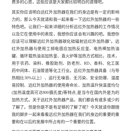
费多的心思，这些应该是大家都比较明白的道理吧。
其实你应该明白远红外加热器在我们的身边是有一定的影响
力的，那么今天就请和我一起来看一下远红外加热器的一些
特色吧。让我们一起来详细的分析远红外加热器的工作情况
以及它在使用中的表现，我想你应该会有兴趣的吧。我想你
应该可以理解远红外加热器碳化硅辐射远红外加热器”。远
红外加热器与使用工频电感应加热反应釜、电热棒加热油
罐、循环载热油浴加热釜、直火炉等加热方式相比，技术，
用于农药、染料、橡胶助剂、防老剂、RD、香料、化工医
药中间体、石油管道等化工行业。远红外加热器具备（与导
热相比30%以上）、运行无噪音、无污染、安全防爆、温度
易控制、远红外加热器的使用寿命长、加热温升快温度均匀
(加热温度高可达800摄氏度)等特点,是当今在国内外是为的
加热方式。关于远红外加热器产品，我们都会有或多或少的
了解了。但是你是不是有足够的了解了呢？今天就请你跟随
我的脚步一起来看看远红外加热器在我们的身边的重要的重
要和在以后的发展中所占有的一个重要的位置。