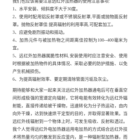
我们也应该需要注意远红外加热器的使用注意事项:
1、水平安装、倾斜度不大于30度。
2、使用时配用铝反射罩或不锈钢反射罩,平面或抛物面反射
罩。抛物反射罩佳:提高辐射的利用率高,可配套加工。
3、应避免剧烈振动和摇动。
4、加热元件与被加热物之间距离佳控制为100--400毫米为
宜。
5、远红外加热器属脆性材料,安装使用时应注意安全、使用
时根据被加热物件的具体情况、采取必要的防护措施、以免
产生机械损伤。
6、为提高辐射效率、要定期清除管面污垢及灰尘。
期待能够和大家一起来关注远红外加热器通电后可在垂直空
间形成极强的宽谱定向辐射，它将电能有效转化为远红外辐
射能，直接传递给被干燥物，迅速转化为分子热运动，由内
向外干燥，达到快速烘干定型的目的，并取得显著效果。当
远红外线辐射到一个物体上时，可发生吸收、反射和透过。
我个人觉得远红外电加热器运用电加热的方式结合远红外技
术将热量均匀的散发到反应釜内，是一种辐射型加热器，而